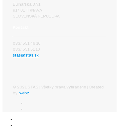
Bulharská 37/1
917 01 TRNAVA
SLOVENSKÁ REPUBLIKA
Kontakt
033/ 551 46 16
033/ 551 51 10
stas@stas.sk
© 2021 STAS | Všetky práva vyhradené | Created
by:
webz