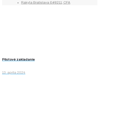
Rakyta Bratislava &#8211; CFA
Pilotové zakladanie
13. apríla 2024