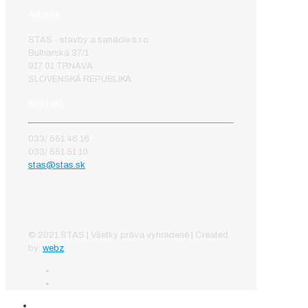
Adresa
STAS - stavby a sanácie s.r.o.
Bulharská 37/1
917 01 TRNAVA
SLOVENSKÁ REPUBLIKA
Kontakt
033/ 551 46 16
033/ 551 51 10
stas@stas.sk
© 2021 STAS | Všetky práva vyhradené | Created
by:
webz