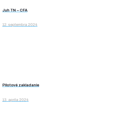
Juh TN – CFA
12. septembra 2024
Pilotové zakladanie
13. apríla 2024